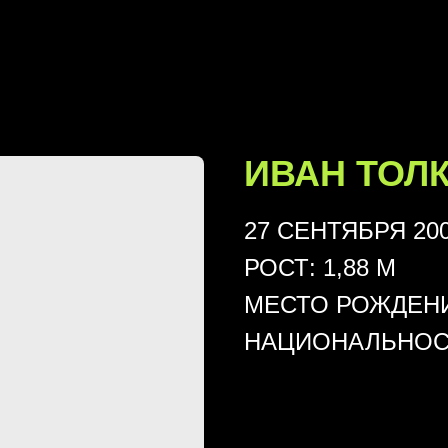
ртинки в блоке */ .GL10N img:first-of-type { width: 100%; max-width:
rgin: 0; } .GL10N img:first-of-type { width: 100vw; margin-left: c
ИВАН ТОЛ
27 СЕНТЯБРЯ 200
РОСТ: 1,88 М
МЕСТО РОЖДЕНИ
НАЦИОНАЛЬНОС