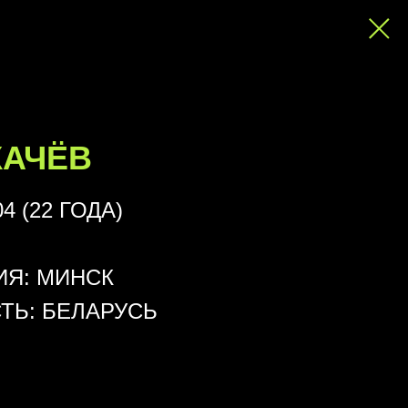
 100%; height: auto; object-fit: contain; } /* Мобильная
alc(-50vw + 50%); } }
КАЧЁВ
4 (22 ГОДА)
Я: МИНСК
ТЬ: БЕЛАРУСЬ