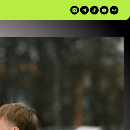
 100%; height: auto; object-fit: contain; } /* Мобильная
alc(-50vw + 50%); } }