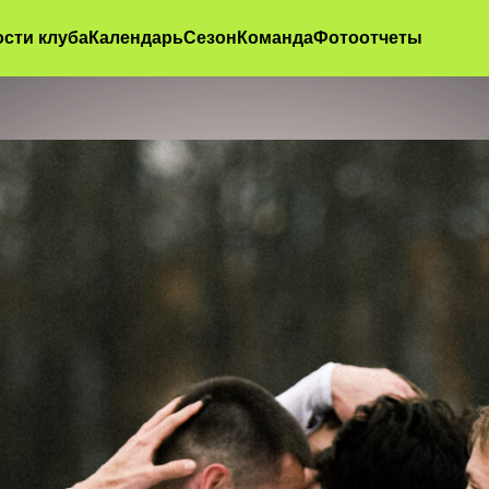
ртинки в блоке */ .GL10N img:first-of-type { width: 100%; max-width:
rgin: 0; } .GL10N img:first-of-type { width: 100vw; margin-left: c
сти клуба
Календарь
Сезон
Команда
Фотоотчеты