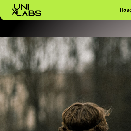
.GL10N { position: relative; width: 100%; } /* Только для первой ка
оптимизация */ @media (max-width: 480px) { .GL10N { padding: 0; ma
Ново