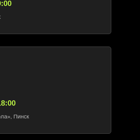
:00
к
18:00
ола», Пинск