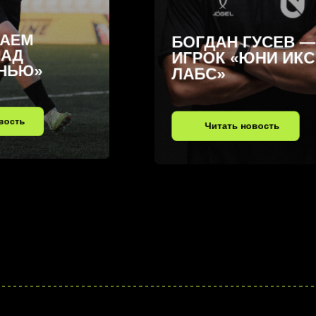
ДЕНИ
БОГДАН ГУСЕВ —
ПЕРЕ
ИГРОК «ЮНИ ИКС
НОВУ
ЛАБС»
Чит
Читать новость