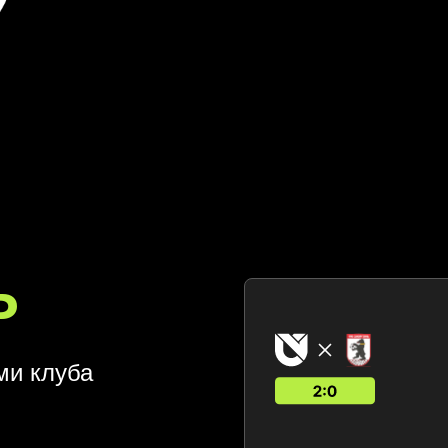
Ь
ми клуба